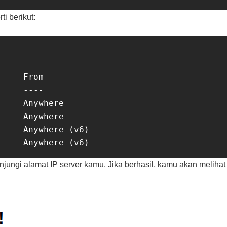
i berikut:
    From

    ----

    Anywhere

    Anywhere

    Anywhere (v6)

ungi alamat IP server kamu. Jika berhasil, kamu akan melihat