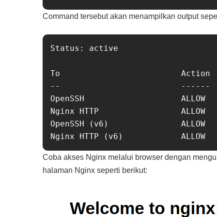
Command tersebut akan menampilkan output sepert
Status: active

To                         Action  
--                         ------  
OpenSSH                    ALLOW   
Nginx HTTP                 ALLOW   
OpenSSH (v6)               ALLOW   
Coba akses Nginx melalui browser dengan mengunj
halaman Nginx seperti berikut: