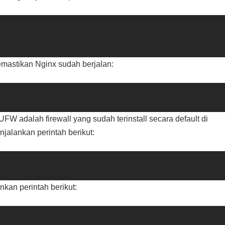
memastikan Nginx sudah berjalan:
W adalah firewall yang sudah terinstall secara default di
alankan perintah berikut:
an perintah berikut: