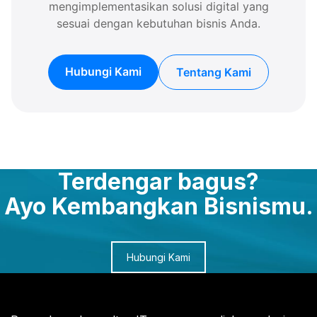
mengimplementasikan solusi digital yang
sesuai dengan kebutuhan bisnis Anda.
Hubungi Kami
Tentang Kami
Terdengar bagus?
Ayo Kembangkan Bisnismu.
Hubungi Kami