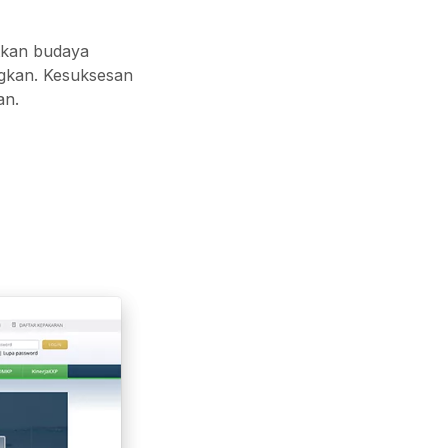
tkan budaya
gkan. Kesuksesan
an.